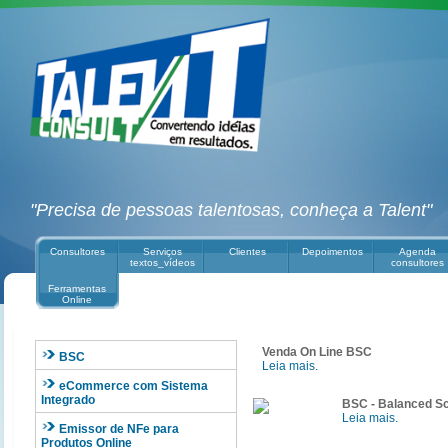
"Precisa de pessoas talentosas, conheça a Talent"
Consultores
Serviços
Clientes
Depoimentos
Agenda
textos_vídeos
consultores
Ferramentas
Online
Venda On Line BSC
BSC
Leia mais.
eCommerce com Sistema
Integrado
BSC - Balanced S
Leia mais.
Emissor de NFe para
Produtos Online