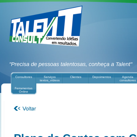
"Precisa de pessoas talentosas, conheça a Talent"
Consultores
Serviços
Clientes
Depoimentos
Agenda
textos_vídeos
consultores
Ferramentas
Online