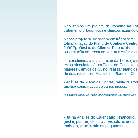
Realizamos um projeto de trabalho na Evi
tratamento ortodônticos e clínicos, atuand
Nosso projeto se desdobra em três fases:
1-Implantação do Plano de Contas e Centro
2-GCPp, Gestão de Clientes Potenciais;
3-Formação do Preço de Venda e Análise do
Já concluímos a implantação da 1º fase, que
estão vinculadas à um Plano de Contas e s
maiores Centros de Custo, realizar plano d
de dois relatórios: -Análise do Plano de Con
- Análise do Plano de Contas, neste relat
análise comparativa de vários meses.
As fotos abaixo, são meramente ilustrativas.
- Já na Análise do Calendário Financeiro,
gestor, porque, ele terá a visualização diá
emissão, vencimento ou pagamento.