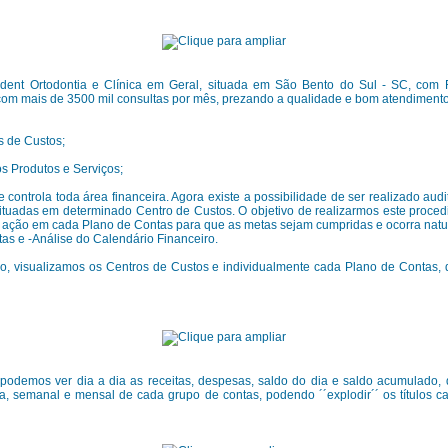
dent Ortodontia e Clínica em Geral, situada em São Bento do Sul - SC, com Fi
o com mais de 3500 mil consultas por mês, prezando a qualidade e bom atendimento
s de Custos;
s Produtos e Serviços;
 controla toda área financeira. Agora existe a possibilidade de ser realizado aud
ituadas em determinado Centro de Custos. O objetivo de realizarmos este procedi
e ação em cada Plano de Contas para que as metas sejam cumpridas e ocorra natu
tas e -Análise do Calendário Financeiro.
ório, visualizamos os Centros de Custos e individualmente cada Plano de Contas,
 podemos ver dia a dia as receitas, despesas, saldo do dia e saldo acumulado, 
ria, semanal e mensal de cada grupo de contas, podendo ´´explodir´´ os títulos 