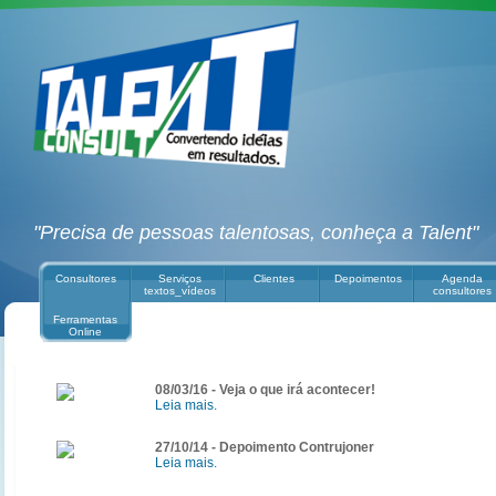
"Precisa de pessoas talentosas, conheça a Talent"
Consultores
Serviços
Clientes
Depoimentos
Agenda
textos_vídeos
consultores
Ferramentas
Online
08/03/16 - Veja o que irá acontecer!
Leia mais.
27/10/14 - Depoimento Contrujoner
Leia mais.