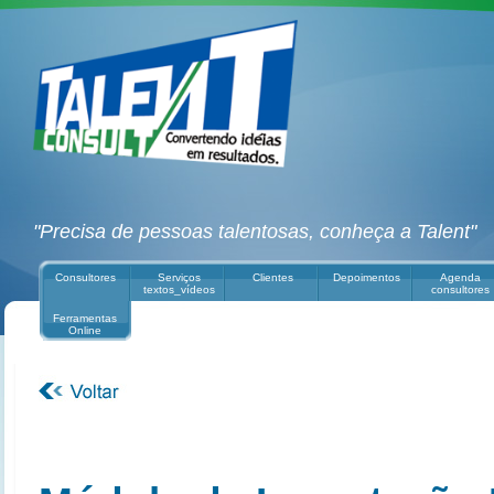
"Precisa de pessoas talentosas, conheça a Talent"
Consultores
Serviços
Clientes
Depoimentos
Agenda
textos_vídeos
consultores
Ferramentas
Online